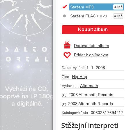
Stažení MP3
39 Kč
Stažení FLAC
+ MP3
49 Kč
Koupit album
Darovat toto album
Přidat k oblíbeným
1. 1. 2008
Datum vydání:
Hip-Hop
Žánr:
Aftermath
Vydavatel:
2008 Aftermath Records
(C)
2008 Aftermath Records
(P)
00602517694217
Katalogové číslo:
Stěžejní interpreti