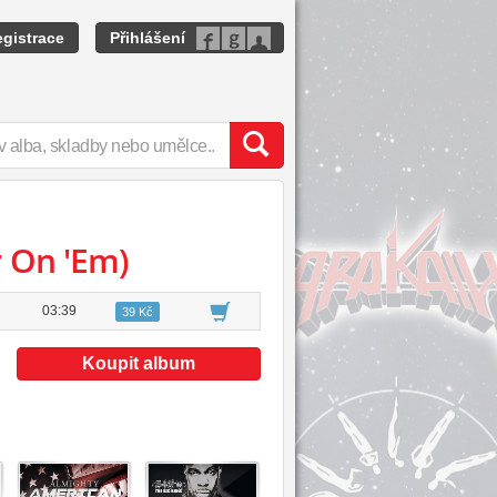
gistrace
Přihlášení
 On 'Em)
03:39
39 Kč
Koupit album