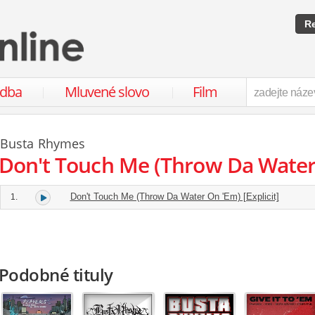
Re
udba
Mluvené slovo
Film
Busta Rhymes
Don't Touch Me (Throw Da Water
Don't Touch Me (Throw Da Water On 'Em) [Explicit]
1.
Podobné tituly