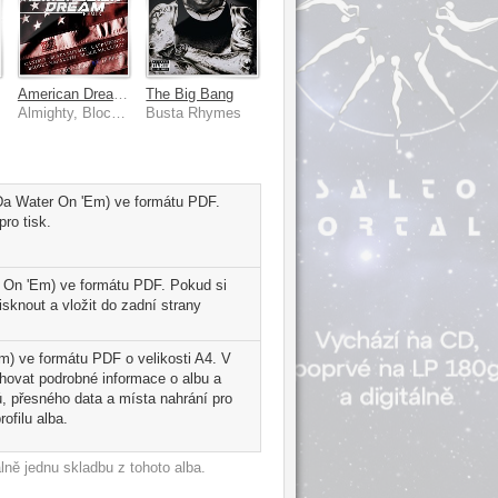
American Dream [Remix]
The Big Bang
Almighty, Block McCloud, Bronze Nazareth, Busta Rhymes, Canibus, Cappadonna
Busta Rhymes
 Da Water On 'Em) ve formátu PDF.
ro tisk.
 On 'Em) ve formátu PDF. Pokud si
sknout a vložit do zadní strany
m) ve formátu PDF o velikosti A4. V
ahovat podrobné informace o albu a
, přesného data a místa nahrání pro
ofilu alba.
ně jednu skladbu z tohoto alba.