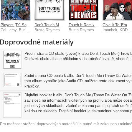
Players [DJ Saige Remix]
Don't Touch Me (Throw Da Water On 'Em)
Touch It Remixes
Give It To 'Em
Coi Leray, Busta Rhymes
Busta Rhymes
Busta Rhymes
Imanbek, KDDK, Busta Rhymes, Spliff Star
Doprovodné materiály
Přední strana CD obalu (cover) k albu Don't Touch Me (Throw
Obrázek obalu alba je přikládán v dostatečné kvalitě, vhodné i p
Zadní strana CD obalu k albu Don't Touch Me (Throw Da Water
toto album vypálíte jako Audio CD, můžete tento dokument vyti
krabičky.
Digitální booklet k albu Don't Touch Me (Throw Da Water On 'E
závislosti na informacích viditelných na profilu alba může obs
jednotlivých skladbách, včetně seznamu participujících umělců
každou ze skladeb. Digitální booklet je tisknutelnou variantou pr
Pro možnost stažení doprovodných materiálů je nutné mít zakoupenu minimál