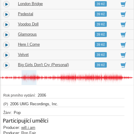
London Bridge
4.
04:01
39 Kč
Pedestal
5.
03:23
39 Kč
Voodoo Doll
6.
04:23
39 Kč
Glamorous
7.
04:07
39 Kč
Here I Come
8.
03:21
39 Kč
Velvet
9.
04:53
39 Kč
Big Girls Don't Cry (Personal)
10.
04:28
39 Kč
2006
Rok prvního vydání:
2006 UMG Recordings, Inc.
(P)
Pop
Žánr:
Participující umělci
Producer:
will.i.am
Producer:
Ron Fair