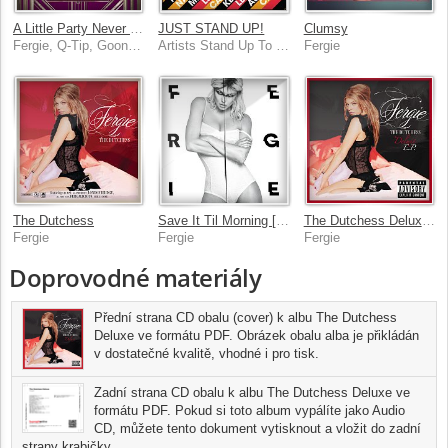
A Little Party Never Killed Nobody (All We Got) [Gatsby Remix Invasion]
JUST STAND UP!
Clumsy
Fergie, Q-Tip, GoonRock
Artists Stand Up To Cancer, Mariah, Beyoncé, Mary J Blige, Rihanna, Fergie
Fergie
The Dutchess
Save It Til Morning [Edit]
The Dutchess Deluxe EP
Fergie
Fergie
Fergie
Doprovodné materiály
Přední strana CD obalu (cover) k albu The Dutchess
Deluxe ve formátu PDF. Obrázek obalu alba je přikládán
v dostatečné kvalitě, vhodné i pro tisk.
Zadní strana CD obalu k albu The Dutchess Deluxe ve
formátu PDF. Pokud si toto album vypálíte jako Audio
CD, můžete tento dokument vytisknout a vložit do zadní
strany krabičky.