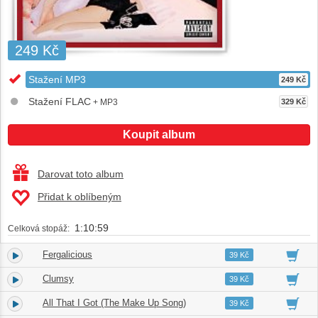
249 Kč
Stažení MP3
249 Kč
Stažení FLAC
+ MP3
329 Kč
Koupit album
Darovat toto album
Přidat k oblíbeným
1:10:59
Celková stopáž:
Fergalicious
1.
04:52
39 Kč
Clumsy
2.
04:04
39 Kč
All That I Got (The Make Up Song)
3.
04:06
39 Kč