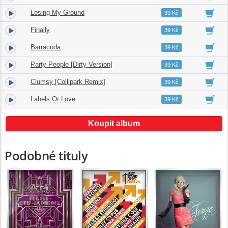
Losing My Ground
12.
04:08
39 Kč
Finally
13.
04:53
39 Kč
Barracuda
14.
04:39
39 Kč
Party People [Dirty Version]
15.
04:02
39 Kč
Clumsy [Collipark Remix]
16.
03:52
39 Kč
Labels Or Love
17.
03:52
39 Kč
Koupit album
Podobné tituly