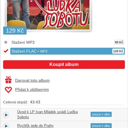
129 Kč
Stažení MP3
99 Kč
Stažení FLAC
+ MP3
129 Kč
Koupit album
Darovat toto album
Přidat k oblíbeným
43:43
Celková stopáž:
Úvod k LP Ivan Mládek uvádí Luďka
1.
01:57
pouze v albu
Sobotu
Rychlík jede do Prahy
2.
02:37
pouze v albu