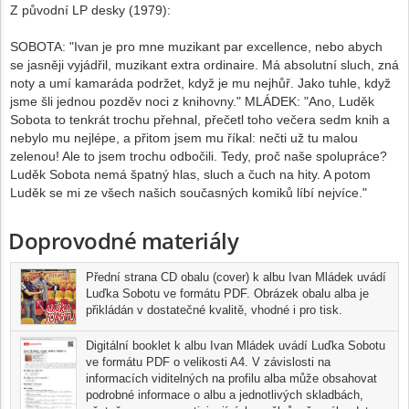
Z původní LP desky (1979):
SOBOTA: "Ivan je pro mne muzikant par excellence, nebo abych
se jasněji vyjádřil, muzikant extra ordinaire. Má absolutní sluch, zná
noty a umí kamaráda podržet, když je mu nejhůř. Jako tuhle, když
jsme šli jednou pozděv noci z knihovny." MLÁDEK: "Ano, Luděk
Sobota to tenkrát trochu přehnal, přečetl toho večera sedm knih a
nebylo mu nejlépe, a přitom jsem mu říkal: nečti už tu malou
zelenou! Ale to jsem trochu odbočili. Tedy, proč naše spolupráce?
Luděk Sobota nemá špatný hlas, sluch a čuch na hity. A potom
Luděk se mi ze všech našich současných komiků líbí nejvíce."
Doprovodné materiály
Přední strana CD obalu (cover) k albu Ivan Mládek uvádí
Luďka Sobotu ve formátu PDF. Obrázek obalu alba je
přikládán v dostatečné kvalitě, vhodné i pro tisk.
Digitální booklet k albu Ivan Mládek uvádí Luďka Sobotu
ve formátu PDF o velikosti A4. V závislosti na
informacích viditelných na profilu alba může obsahovat
podrobné informace o albu a jednotlivých skladbách,