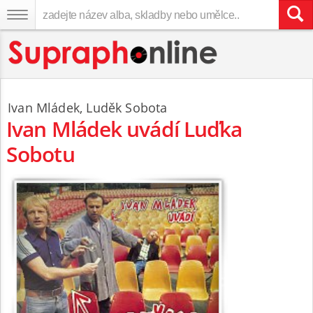
Ivan Mládek
,
Luděk Sobota
Ivan Mládek uvádí Luďka
Sobotu