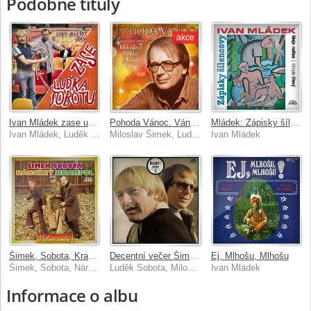
Podobné tituly
akce
Ivan Mládek zase uvádí Luďka Sobotu
Pohoda Vánoc. Vánoční večer Miloslava Šimka v divadle Semafor
Mládek: Zápisky šílencovy (Trilogie úterý, Moje rodina)
Ivan Mládek, Luděk Sobota
Miloslav Šimek, Luděk Sobota, Jiří Krampol
Ivan Mládek
Šimek, Sobota, Krampol: Nejlepší scénky
Decentní večer Šimka a Soboty
Ej, Mlhošu, Mlhošu
Šimek, Sobota, Nárožný, Krampol
Luděk Sobota, Miloslav Šimek
Ivan Mládek
Informace o albu