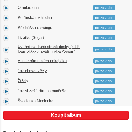
O mikrofonu
3.
02:44
pouze v albu
Petřínská rozhledna
4.
02:26
pouze v albu
Přednáška o swingu
5.
09:31
pouze v albu
Lízátko (Sugar)
6.
02:33
pouze v albu
Uvítání na druhé straně desky (k LP
7.
00:37
pouze v albu
Ivan Mládek uvádí Luďka Sobotu)
V intimním malém pokojíčku
8.
02:38
pouze v albu
Jak chovat včely
9.
07:38
pouze v albu
Žížaly
10.
03:16
pouze v albu
Jak si zašít díru na punčoše
11.
05:34
pouze v albu
Švadlenka Madlenka
12.
02:12
pouze v albu
Koupit album