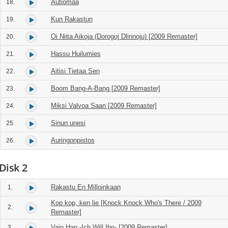
Autiomaa
18.
Kun Rakastun
19.
Oi Niita Aikoja (Dorogoj Dlinnoju) [2009 Remaster]
20.
Hassu Huilumies
21.
Aitisi Tietaa Sen
22.
Boom Bang-A-Bang [2009 Remaster]
23.
Miksi Valvoa Saan [2009 Remaster]
24.
Sinun unesi
25.
Auringonpistos
26.
Disk 2
Rakastu En Milloinkaan
1.
Kop kop, ken lie [Knock Knock Who's There / 2009
2.
Remaster]
Vain Han -Ich Will Ihn- [2009 Remaster]
3.