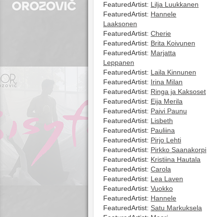
FeaturedArtist:
Lilja Luukkanen
FeaturedArtist:
Hannele
Laaksonen
FeaturedArtist:
Cherie
FeaturedArtist:
Brita Koivunen
FeaturedArtist:
Marjatta
Leppanen
FeaturedArtist:
Laila Kinnunen
FeaturedArtist:
Irina Milan
FeaturedArtist:
Ringa ja Kaksoset
FeaturedArtist:
Eija Merila
FeaturedArtist:
Paivi Paunu
FeaturedArtist:
Lisbeth
FeaturedArtist:
Pauliina
FeaturedArtist:
Pirjo Lehti
FeaturedArtist:
Pirkko Saanakorpi
FeaturedArtist:
Kristiina Hautala
FeaturedArtist:
Carola
FeaturedArtist:
Lea Laven
FeaturedArtist:
Vuokko
FeaturedArtist:
Hannele
FeaturedArtist:
Satu Markuksela