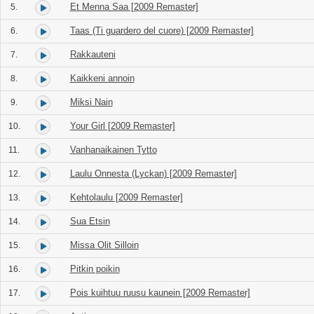
Et Menna Saa [2009 Remaster]
5.
Taas (Ti guardero del cuore) [2009 Remaster]
6.
Rakkauteni
7.
Kaikkeni annoin
8.
Miksi Nain
9.
Your Girl [2009 Remaster]
10.
Vanhanaikainen Tytto
11.
Laulu Onnesta (Lyckan) [2009 Remaster]
12.
Kehtolaulu [2009 Remaster]
13.
Sua Etsin
14.
Missa Olit Silloin
15.
Pitkin poikin
16.
Pois kuihtuu ruusu kaunein [2009 Remaster]
17.