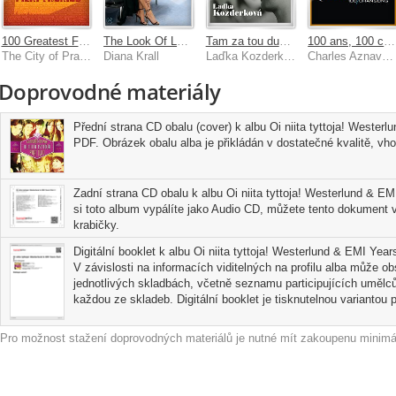
100 Greatest Film Themes
The Look Of Love
Tam za tou duhou
100 ans, 100 chansons
The City of Prague Philharmonic Orchestra
Diana Krall
Laďka Kozderková
Charles Aznavour
Doprovodné materiály
Přední strana CD obalu (cover) k albu Oi niita tyttoja! Wester
PDF. Obrázek obalu alba je přikládán v dostatečné kvalitě, vhod
Zadní strana CD obalu k albu Oi niita tyttoja! Westerlund & E
si toto album vypálíte jako Audio CD, můžete tento dokument vy
krabičky.
Digitální booklet k albu Oi niita tyttoja! Westerlund & EMI Yea
V závislosti na informacích viditelných na profilu alba může o
jednotlivých skladbách, včetně seznamu participujících umělců
každou ze skladeb. Digitální booklet je tisknutelnou variantou pr
Pro možnost stažení doprovodných materiálů je nutné mít zakoupenu minimál