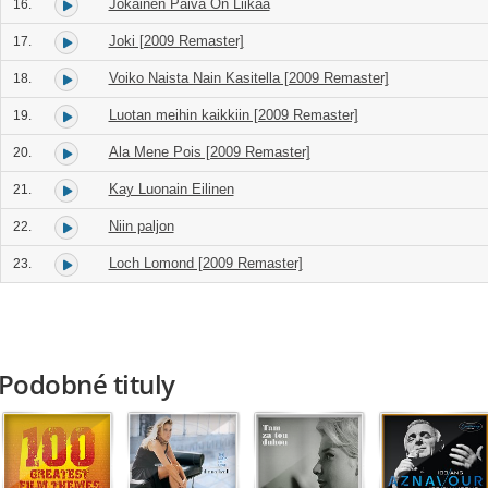
Jokainen Paiva On Liikaa
16.
Joki [2009 Remaster]
17.
Voiko Naista Nain Kasitella [2009 Remaster]
18.
Luotan meihin kaikkiin [2009 Remaster]
19.
Ala Mene Pois [2009 Remaster]
20.
Kay Luonain Eilinen
21.
Niin paljon
22.
Loch Lomond [2009 Remaster]
23.
Podobné tituly