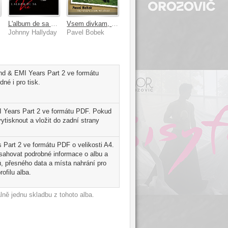
L'album de sa vie 100 titres
Vsem divkam, co jsem mel kdy rad
Johnny Hallyday
Pavel Bobek
lund & EMI Years Part 2 ve formátu
né i pro tisk.
MI Years Part 2 ve formátu PDF. Pokud
tisknout a vložit do zadní strany
rs Part 2 ve formátu PDF o velikosti A4.
bsahovat podrobné informace o albu a
, přesného data a místa nahrání pro
ofilu alba.
ně jednu skladbu z tohoto alba.