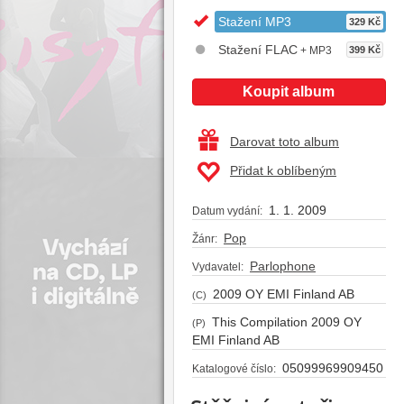
Stažení MP3
329 Kč
Stažení FLAC
+ MP3
399 Kč
Koupit album
Darovat toto album
Přidat k oblíbeným
1. 1. 2009
Datum vydání:
Pop
Žánr:
Parlophone
Vydavatel:
2009 OY EMI Finland AB
(C)
This Compilation 2009 OY
(P)
EMI Finland AB
05099969909450
Katalogové číslo: