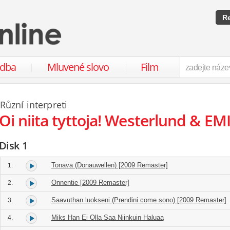
Re
udba
Mluvené slovo
Film
Různí interpreti
Oi niita tyttoja! Westerlund & EMI
Disk 1
Tonava (Donauwellen) [2009 Remaster]
1.
Onnentie [2009 Remaster]
2.
Saavuthan luokseni (Prendini come sono) [2009 Remaster]
3.
Miks Han Ei Olla Saa Niinkuin Haluaa
4.