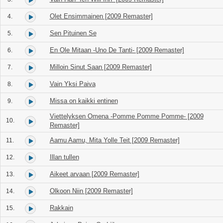
Olet Ensimmainen [2009 Remaster]
4.
Sen Pituinen Se
5.
En Ole Mitaan -Uno De Tanti- [2009 Remaster]
6.
Milloin Sinut Saan [2009 Remaster]
7.
Vain Yksi Paiva
8.
Missa on kaikki entinen
9.
Viettelyksen Omena -Pomme Pomme Pomme- [2009
10.
Remaster]
Aamu Aamu, Mita Yolle Teit [2009 Remaster]
11.
Illan tullen
12.
Aikeet arvaan [2009 Remaster]
13.
Olkoon Niin [2009 Remaster]
14.
Rakkain
15.