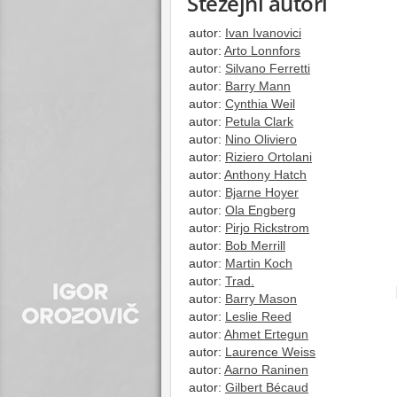
Stěžejní autoři
autor:
Ivan Ivanovici
autor:
Arto Lonnfors
autor:
Silvano Ferretti
autor:
Barry Mann
autor:
Cynthia Weil
autor:
Petula Clark
autor:
Nino Oliviero
autor:
Riziero Ortolani
autor:
Anthony Hatch
autor:
Bjarne Hoyer
autor:
Ola Engberg
autor:
Pirjo Rickstrom
autor:
Bob Merrill
autor:
Martin Koch
autor:
Trad.
autor:
Barry Mason
autor:
Leslie Reed
autor:
Ahmet Ertegun
autor:
Laurence Weiss
autor:
Aarno Raninen
autor:
Gilbert Bécaud