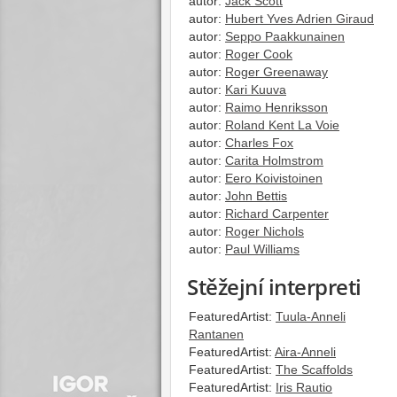
autor:
Jack Scott
autor:
Hubert Yves Adrien Giraud
autor:
Seppo Paakkunainen
autor:
Roger Cook
autor:
Roger Greenaway
autor:
Kari Kuuva
autor:
Raimo Henriksson
autor:
Roland Kent La Voie
autor:
Charles Fox
autor:
Carita Holmstrom
autor:
Eero Koivistoinen
autor:
John Bettis
autor:
Richard Carpenter
autor:
Roger Nichols
autor:
Paul Williams
Stěžejní interpreti
FeaturedArtist:
Tuula-Anneli
Rantanen
FeaturedArtist:
Aira-Anneli
FeaturedArtist:
The Scaffolds
FeaturedArtist:
Iris Rautio