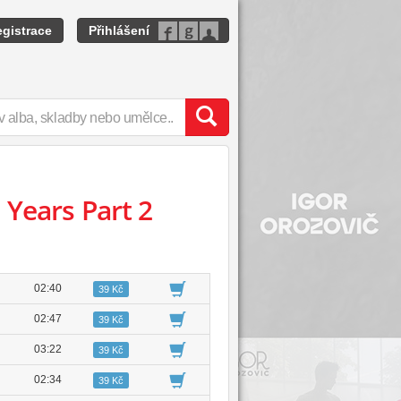
gistrace
Přihlášení
 Years Part 2
02:40
39 Kč
02:47
39 Kč
03:22
39 Kč
02:34
39 Kč