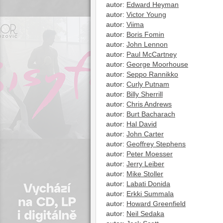
autor:
Edward Heyman
autor:
Victor Young
autor:
Viima
autor:
Boris Fomin
autor:
John Lennon
autor:
Paul McCartney
autor:
George Moorhouse
autor:
Seppo Rannikko
autor:
Curly Putnam
autor:
Billy Sherrill
autor:
Chris Andrews
autor:
Burt Bacharach
autor:
Hal David
autor:
John Carter
autor:
Geoffrey Stephens
autor:
Peter Moesser
autor:
Jerry Leiber
autor:
Mike Stoller
autor:
Labati Donida
autor:
Erkki Summala
autor:
Howard Greenfield
autor:
Neil Sedaka