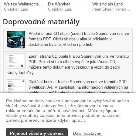
Weisze Weihnachtszeit
Die Wahrheit
Wir sind ein Land
Christian Lais
Christian Lais
Ireen Sheer, Norman Langen, Christian Lais, Stefanie Hertel, Michael Hirte, Neon
Doprovodné materiály
Přední strana CD obalu (cover) k albu Spuren von uns ve
formátu PDF. Obrázek obalu alba je přikládán v
dostatečné kvalitě, vhodné i pro tisk.
Zadní strana CD obalu k albu Spuren von uns ve formátu
PDF. Pokud si toto album vypálíte jako Audio CD,
můžete tento dokument vytisknout a vložit do zadní
strany krabičky.
Digitální booklet k albu Spuren von uns ve formátu PDF
o velikosti A4. V závislosti na informacích viditelných na
profilu alba může obsahovat podrobné informace o albu a
jednotlivých skladbách, včetně seznamu participujících
Používáme soubory cookies k poskytování a vylepšování našich
umělců, přesného data a místa nahrání pro každou ze
služeb, zvyšování zabezpečení, přizpůsobování obsahu,
skladeb. Digitální booklet je tisknutelnou variantou profilu alba.
reklamním účelům a měření návštěvnosti. Můžete přijmout
všechny soubory cookies nebo provést podrobné nastavení.
Pro možnost stažení doprovodných materiálů je nutné mít zakoupenu
Změnu preferencí můžete kdykoli upravit.
minimálně jednu skladbu z tohoto alba.
Přijmout všechny cookies
Další nastavení