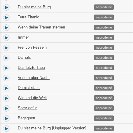
Du bist meine Burg
2.
04:13
neprodejné
Terra Titanic
3.
03:14
neprodejné
Wenn deine Tranen sterben
4.
04:33
neprodejné
Immer
5.
03:28
neprodejné
Frei von Fesseln
6.
03:28
neprodejné
Damals
7.
04:17
neprodejné
Das letzte Tabu
8.
03:47
neprodejné
Verlorn uber Nacht
9.
04:03
neprodejné
Du bist stark
10.
03:37
neprodejné
Wir sind die Welt
11.
03:38
neprodejné
Sorry dafur
12.
03:58
neprodejné
Begegnen
13.
03:44
neprodejné
Du bist meine Burg [Unplugged Version]
14.
04:12
neprodejné