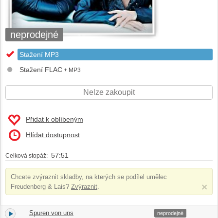
neprodejné
Stažení MP3
Stažení FLAC
+ MP3
Nelze zakoupit
Přidat k oblíbeným
Hlídat dostupnost
57:51
Celková stopáž:
Chcete zvýraznit skladby, na kterých se podílel umělec
×
Freudenberg & Lais
?
Zvýraznit
.
Spuren von uns
1.
04:02
neprodejné