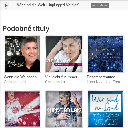
Wir sind die Welt [Unplugged Version]
15.
03:37
neprodejné
Podobné tituly
Wenn die Weihnachtszeit kommt
Vielleicht fur immer
Dezembertraume
Christian Lais
Christian Lais
Luna Klee, Ute Freudenberg