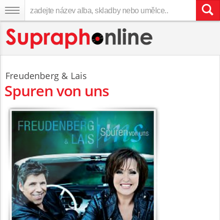
Freudenberg
&
Lais
Spuren von uns