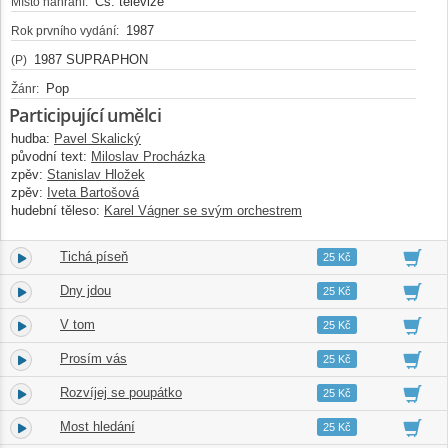
Čs. televize
Místo nahrání:
1987
Rok prvního vydání:
1987 SUPRAPHON
(P)
Pop
Žánr:
Participující umělci
hudba:
Pavel Skalický
původní text:
Miloslav Procházka
zpěv:
Stanislav Hložek
zpěv:
Iveta Bartošová
hudební těleso:
Karel Vágner se svým orchestrem
Tichá píseň
14.
04:16
25 Kč
Dny jdou
15.
02:31
25 Kč
V tom
16.
02:10
25 Kč
Prosím vás
17.
04:37
25 Kč
Rozvíjej se poupátko
18.
03:08
25 Kč
Most hledání
19.
03:16
25 Kč