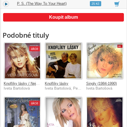
P. S. (The Way To Your Heart)
20.
03:37
25 Kč
Koupit album
Podobné tituly
akce
Knoflíky lásky / Největší hity 1984-2012
Knoflíky lásky
Singly (1984-1990)
Iveta Bartošová
Iveta Bartošová, Petr Sepeši
Iveta Bartošová
akce