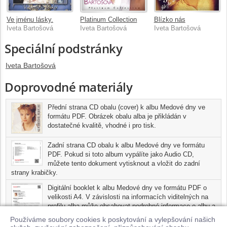
Ve jménu lásky.
Platinum Collection
Blízko nás
Iveta Bartošová
Iveta Bartošová
Iveta Bartošová
Speciální podstránky
Iveta Bartošová
Doprovodné materiály
Přední strana CD obalu (cover) k albu Medové dny ve
formátu PDF. Obrázek obalu alba je přikládán v
dostatečné kvalitě, vhodné i pro tisk.
Zadní strana CD obalu k albu Medové dny ve formátu
PDF. Pokud si toto album vypálíte jako Audio CD,
můžete tento dokument vytisknout a vložit do zadní
strany krabičky.
Digitální booklet k albu Medové dny ve formátu PDF o
velikosti A4. V závislosti na informacích viditelných na
profilu alba může obsahovat podrobné informace o albu a
jednotlivých skladbách, včetně seznamu participujících
Používáme soubory cookies k poskytování a vylepšování našich
umělců, přesného data a místa nahrání pro každou ze