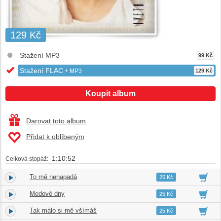
129 Kč
Stažení MP3
99 Kč
Stažení FLAC
+ MP3
129 Kč
Koupit album
Darovat toto album
Přidat k oblíbeným
1:10:52
Celková stopáž:
To mě nenapadá
1.
02:46
25 Kč
Medové dny
2.
04:19
25 Kč
Tak málo si mě všímáš
3.
04:03
25 Kč