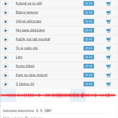
Krásně se to věří
4.
03:12
25 Kč
Blázni tenisoví
5.
03:01
25 Kč
Věčné půjčování
6.
03:13
25 Kč
Hej pane diskžokej
7.
03:42
25 Kč
Každý má rád muzikál
8.
03:51
25 Kč
To je naše věc
9.
04:21
25 Kč
Léto
10.
04:20
25 Kč
Konto štěstí
11.
03:56
25 Kč
Kam se rána ztrácejí
12.
02:49
25 Kč
S láskou žít
13.
03:44
25 Kč
6. 5. 1987
Nahrávka dokončena: