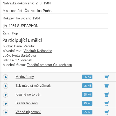
2. 3. 1984
Nahrávka dokončena:
Čs. rozhlas Praha
Místo nahrání:
1984
Rok prvního vydání:
1984 SUPRAPHON
(P)
Pop
Žánr:
Participující umělci
hudba:
Pavel Vaculík
původní text:
Vladimír Kočandrle
zpěv:
Iveta Bartošová
řídí:
Felix Slováček
hudební těleso:
Taneční orchestr Čs. rozhlasu
Medové dny
2.
04:19
25 Kč
Tak málo si mě všímáš
3.
04:03
25 Kč
Krásně se to věří
4.
03:12
25 Kč
Blázni tenisoví
5.
03:01
25 Kč
Věčné půjčování
6.
03:13
25 Kč