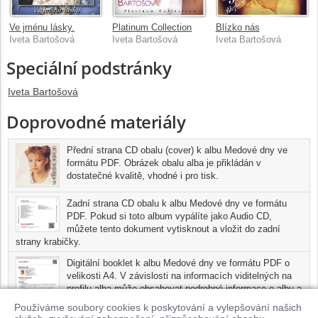
Ve jménu lásky.
Platinum Collection
Blízko nás
Iveta Bartošová
Iveta Bartošová
Iveta Bartošová
Speciální podstránky
Iveta Bartošová
Doprovodné materiály
Přední strana CD obalu (cover) k albu Medové dny ve
formátu PDF. Obrázek obalu alba je přikládán v
dostatečné kvalitě, vhodné i pro tisk.
Zadní strana CD obalu k albu Medové dny ve formátu
PDF. Pokud si toto album vypálíte jako Audio CD,
můžete tento dokument vytisknout a vložit do zadní
strany krabičky.
Digitální booklet k albu Medové dny ve formátu PDF o
velikosti A4. V závislosti na informacích viditelných na
profilu alba může obsahovat podrobné informace o albu a
jednotlivých skladbách, včetně seznamu participujících
Používáme soubory cookies k poskytování a vylepšování našich
umělců, přesného data a místa nahrání pro každou ze