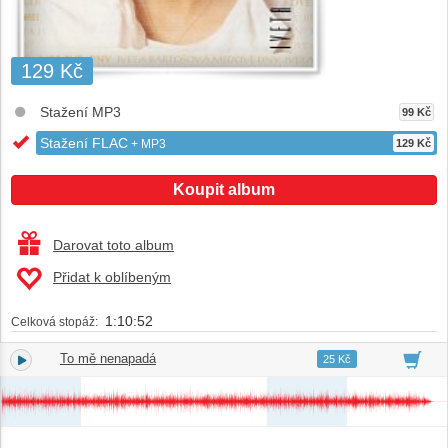
129 Kč
Stažení MP3
99 Kč
Stažení FLAC
+ MP3
129 Kč
Koupit album
Darovat toto album
Přidat k oblíbeným
1:10:52
Celková stopáž:
To mě nenapadá
1.
02:46
25 Kč