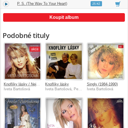
P. S. (The Way To Your Heart)
20.
03:37
25 Kč
Koupit album
Podobné tituly
akce
Knoflíky lásky / Největší hity 1984-2012
Knoflíky lásky
Singly (1984-1990)
Iveta Bartošová
Iveta Bartošová, Petr Sepeši
Iveta Bartošová