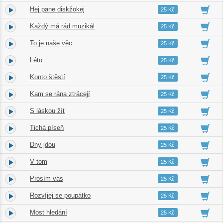
Hej pane diskžokej
7.
03:42
25 Kč
Každý má rád muzikál
8.
03:51
25 Kč
To je naše věc
9.
04:21
25 Kč
Léto
10.
04:20
25 Kč
Konto štěstí
11.
03:56
25 Kč
Kam se rána ztrácejí
12.
02:49
25 Kč
S láskou žít
13.
03:44
25 Kč
Tichá píseň
14.
04:16
25 Kč
Dny jdou
15.
02:31
25 Kč
V tom
16.
02:10
25 Kč
Prosím vás
17.
04:37
25 Kč
Rozvíjej se poupátko
18.
03:08
25 Kč
Most hledání
19.
03:16
25 Kč