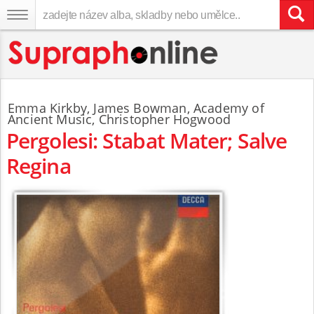
Emma Kirkby
,
James Bowman
,
Academy of
Ancient Music
,
Christopher Hogwood
Pergolesi: Stabat Mater; Salve
Regina