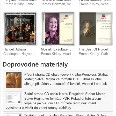
Emma Kirkby, James Bowman, Academy of Ancient Music, Christopher Hogwood
James Bowman, Academy of Ancient Music, Christopher Hogwood
Emma Kirkby, Academy of Ancient Music, Christopher Hogwood
Handel: Athalia
Mozart: Exsultate, Jubilate; Regina Coeli; Ergo Interest
The Best Of Purcell
Christopher Hogwood, Joan Sutherland, Emma Kirkby, Aled Jones, James Bowman
Emma Kirkby, Academy of Ancient Music, Christopher Hogwood
Emma Kirkby, Catherine Bott, James Bowman, Academy of Ancient Music
Doprovodné materiály
Přední strana CD obalu (cover) k albu Pergolesi: Stabat
Mater; Salve Regina ve formátu PDF. Obrázek obalu
alba je přikládán v dostatečné kvalitě, vhodné i pro tisk.
Zadní strana CD obalu k albu Pergolesi: Stabat Mater;
Salve Regina ve formátu PDF. Pokud si toto album
vypálíte jako Audio CD, můžete tento dokument
vytisknout a vložit do zadní strany krabičky.
Digitální booklet k albu Pergolesi: Stabat Mater; Salve