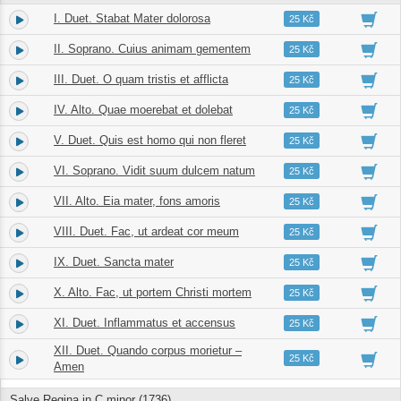
I. Duet. Stabat Mater dolorosa
1.
04:31
25 Kč
II. Soprano. Cuius animam gementem
2.
02:09
25 Kč
III. Duet. O quam tristis et afflicta
3.
02:17
25 Kč
IV. Alto. Quae moerebat et dolebat
4.
02:14
25 Kč
V. Duet. Quis est homo qui non fleret
5.
02:56
25 Kč
VI. Soprano. Vidit suum dulcem natum
6.
03:47
25 Kč
VII. Alto. Eia mater, fons amoris
7.
02:25
25 Kč
VIII. Duet. Fac, ut ardeat cor meum
8.
02:16
25 Kč
IX. Duet. Sancta mater
9.
04:46
25 Kč
X. Alto. Fac, ut portem Christi mortem
10.
03:29
25 Kč
XI. Duet. Inflammatus et accensus
11.
02:07
25 Kč
XII. Duet. Quando corpus morietur –
12.
04:30
25 Kč
Amen
Salve Regina in C minor (1736)