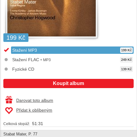
199 Kč
Stažení MP3
199 Kč
Stažení FLAC
+ MP3
249 Kč
Fyzické CD
139 Kč
Koupit album
Darovat toto album
Přidat k oblíbeným
51:31
Celková stopáž:
Stabat Mater, P. 77