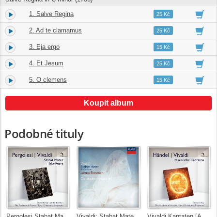
1. Salve Regina
13.
03:37
25 Kč
2. Ad te clamamus
14.
04:17
25 Kč
3. Eja ergo
15.
01:45
15 Kč
4. Et Jesum
16.
02:44
25 Kč
5. O clemens
17.
01:41
15 Kč
Koupit album
Podobné tituly
Pergolesi Stabat Mater, Salve Regina; Vivaldi
Vivaldi: Stabat Mater; Concerto in G minor; Nisi Dominus
Vivaldi Kantaten [Audior]