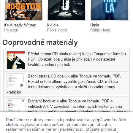
It's Already Written
K-Hole
Hmla
Houston
Robis Hood
Robis Hood
Doprovodné materiály
Přední strana CD obalu (cover) k albu Tongue ve formátu
PDF. Obrázek obalu alba je přikládán v dostatečné
kvalitě, vhodné i pro tisk.
Zadní strana CD obalu k albu Tongue ve formátu PDF.
Pokud si toto album vypálíte jako Audio CD, můžete
tento dokument vytisknout a vložit do zadní strany
krabičky.
Digitální booklet k albu Tongue ve formátu PDF o
velikosti A4. V závislosti na informacích viditelných na
profilu alba může obsahovat podrobné informace o albu a
jednotlivých skladbách, včetně seznamu participujících
Používáme soubory cookies k poskytování a vylepšování našich
umělců, přesného data a místa nahrání pro každou ze
služeb, zvyšování zabezpečení, přizpůsobování obsahu,
skladeb. Digitální booklet je tisknutelnou variantou profilu alba.
reklamním účelům a měření návštěvnosti. Můžete přijmout