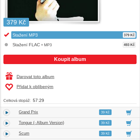
379 Kč
Stažení MP3
379 Kč
Stažení FLAC
+ MP3
493 Kč
Koupit album
Darovat toto album
Přidat k oblíbeným
57:29
Celková stopáž:
Grand Prix
1.
02:58
39 Kč
Tongue (- Album Version)
2.
05:05
39 Kč
Scum
3.
03:04
39 Kč