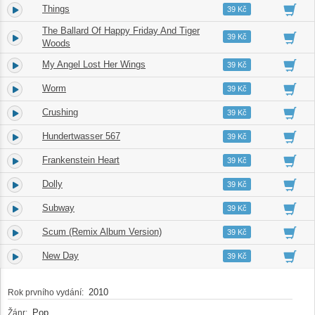
Things
4.
04:31
39 Kč
The Ballard Of Happy Friday And Tiger
5.
06:01
39 Kč
Woods
My Angel Lost Her Wings
6.
04:40
39 Kč
Worm
7.
03:36
39 Kč
Crushing
8.
03:00
39 Kč
Hundertwasser 567
9.
05:32
39 Kč
Frankenstein Heart
10.
04:38
39 Kč
Dolly
11.
04:20
39 Kč
Subway
12.
04:40
39 Kč
Scum (Remix Album Version)
13.
03:00
39 Kč
New Day
14.
02:24
39 Kč
2010
Rok prvního vydání:
Pop
Žánr: