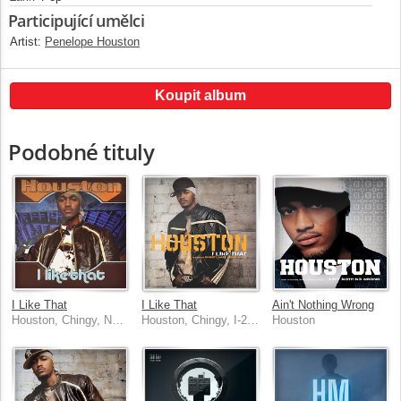
Participující umělci
Artist:
Penelope Houston
Koupit album
Podobné tituly
I Like That
I Like That
Ain't Nothing Wrong
Houston, Chingy, Nate Dogg, I-20
Houston, Chingy, I-20, Nate Dogg
Houston