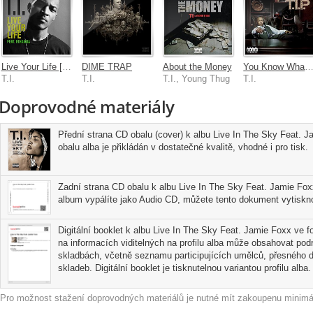
Live Your Life [Feat. Rihanna]
DIME TRAP
About the Money
You Know What It 
T.I.
T.I.
T.I., Young Thug
T.I.
Doprovodné materiály
Přední strana CD obalu (cover) k albu Live In The Sky Feat. 
obalu alba je přikládán v dostatečné kvalitě, vhodné i pro tisk.
Zadní strana CD obalu k albu Live In The Sky Feat. Jamie Fox
album vypálíte jako Audio CD, můžete tento dokument vytisknou
Digitální booklet k albu Live In The Sky Feat. Jamie Foxx ve f
na informacích viditelných na profilu alba může obsahovat pod
skladbách, včetně seznamu participujících umělců, přesného d
skladeb. Digitální booklet je tisknutelnou variantou profilu alba.
Pro možnost stažení doprovodných materiálů je nutné mít zakoupenu minimál