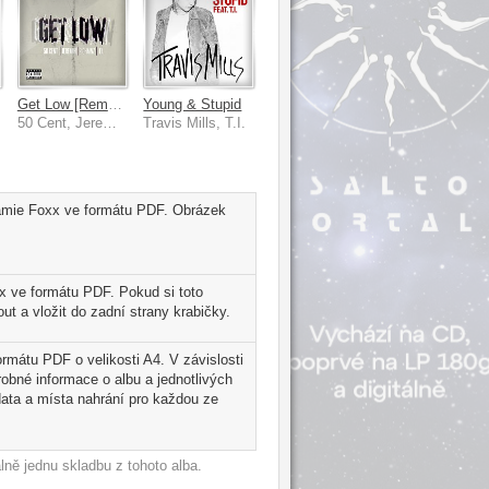
Is
Get Low [Remastered]
Young & Stupid
50 Cent, Jeremih, T.I., 2 Chainz
Travis Mills, T.I.
Jamie Foxx ve formátu PDF. Obrázek
x ve formátu PDF. Pokud si toto
t a vložit do zadní strany krabičky.
ormátu PDF o velikosti A4. V závislosti
robné informace o albu a jednotlivých
ata a místa nahrání pro každou ze
ně jednu skladbu z tohoto alba.