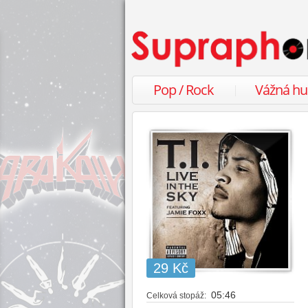
Pop / Rock
Vážná h
29 Kč
05:46
Celková stopáž: