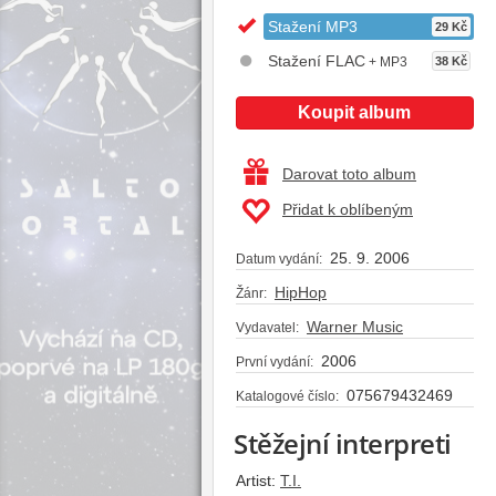
Stažení MP3
29 Kč
Stažení FLAC
+ MP3
38 Kč
Koupit album
Darovat toto album
Přidat k oblíbeným
25. 9. 2006
Datum vydání:
HipHop
Žánr:
Warner Music
Vydavatel:
2006
První vydání:
075679432469
Katalogové číslo:
Stěžejní interpreti
Artist:
T.I.