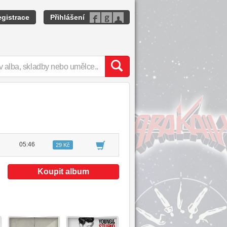
gistrace
Přihlášení
05:46
29 Kč
Koupit album