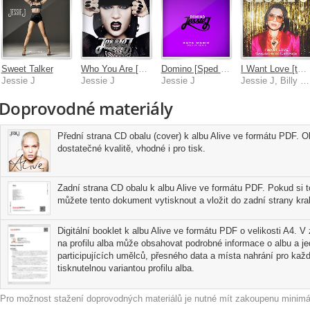
Sweet Talker
Who You Are [Platinum Edition]
Domino [Sped Up]
I Want Love [twocolors Remix]
Jessie J
Jessie J
Jessie J
Jessie J, Billy Porter, twocolors
Doprovodné materiály
Přední strana CD obalu (cover) k albu Alive ve formátu PDF. Ob
dostatečné kvalitě, vhodné i pro tisk.
Zadní strana CD obalu k albu Alive ve formátu PDF. Pokud si t
můžete tento dokument vytisknout a vložit do zadní strany kra
Digitální booklet k albu Alive ve formátu PDF o velikosti A4. V 
na profilu alba může obsahovat podrobné informace o albu a j
participujících umělců, přesného data a místa nahrání pro každo
tisknutelnou variantou profilu alba.
Pro možnost stažení doprovodných materiálů je nutné mít zakoupenu minimál