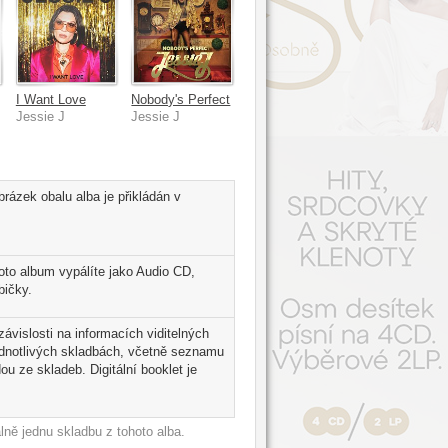
I Want Love
Nobody's Perfect
Jessie J
Jessie J
rázek obalu alba je přikládán v
oto album vypálíte jako Audio CD,
bičky.
závislosti na informacích viditelných
ednotlivých skladbách, včetně seznamu
u ze skladeb. Digitální booklet je
ně jednu skladbu z tohoto alba.