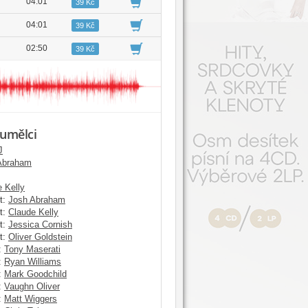
04:01
39 Kč
04:01
39 Kč
02:50
39 Kč
 umělci
J
Abraham
 Kelly
t:
Josh Abraham
t:
Claude Kelly
t:
Jessica Cornish
t:
Oliver Goldstein
:
Tony Maserati
:
Ryan Williams
:
Mark Goodchild
:
Vaughn Oliver
:
Matt Wiggers