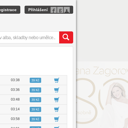
gistrace
Přihlášení
03:38
39 Kč
03:36
39 Kč
03:48
39 Kč
03:14
39 Kč
03:58
39 Kč