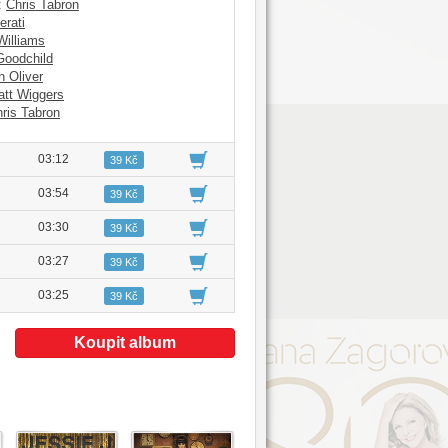
:
Chris Tabron
rati
Williams
Goodchild
 Oliver
tt Wiggers
ris Tabron
03:12
39 Kč
03:54
39 Kč
03:30
39 Kč
03:27
39 Kč
03:25
39 Kč
Koupit album