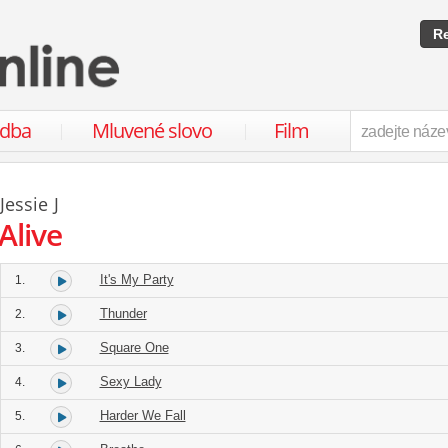
Re
udba
Mluvené slovo
Film
Jessie J
Alive
It's My Party
1.
Thunder
2.
Square One
3.
Sexy Lady
4.
Harder We Fall
5.