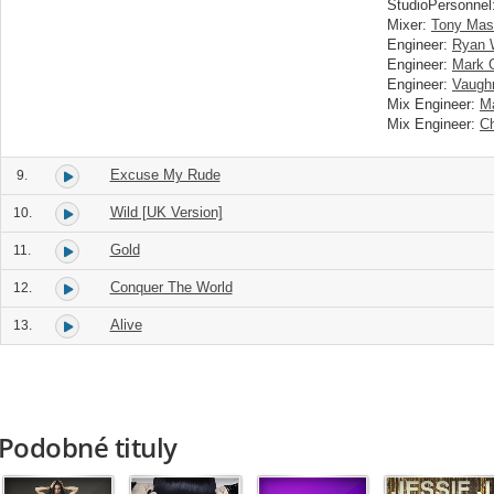
StudioPersonnel
Mixer:
Tony Mase
Engineer:
Ryan 
Engineer:
Mark 
Engineer:
Vaughn
Mix Engineer:
Ma
Mix Engineer:
Ch
Excuse My Rude
9.
Wild [UK Version]
10.
Gold
11.
Conquer The World
12.
Alive
13.
Podobné tituly