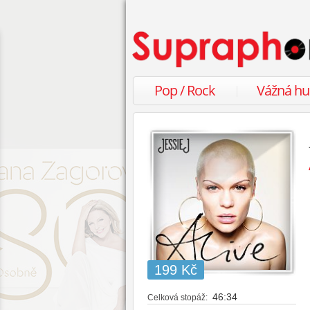
Pop / Rock
Vážná h
199 Kč
46:34
Celková stopáž: