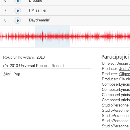
Breathe
6.
I Miss Her
7.
Daydreamin'
8.
Participující
2013
Rok prvního vydání:
Umělec:
Jessie 
2013 Universal Republic Records
(P)
Producer:
Josh 
Producer:
Oligee
Pop
Žánr:
Producer:
Claude
ComposerLyricis
ComposerLyricis
ComposerLyricis
ComposerLyricis
StudioPersonnel
StudioPersonnel
StudioPersonnel
StudioPersonnel
StudioPersonnel