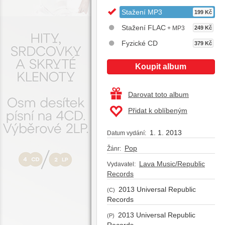
Stažení MP3
199 Kč
Stažení FLAC
+ MP3
249 Kč
Fyzické CD
379 Kč
Koupit album
Darovat toto album
Přidat k oblíbeným
1. 1. 2013
Datum vydání:
Pop
Žánr:
Lava Music/Republic
Vydavatel:
Records
2013 Universal Republic
(C)
Records
2013 Universal Republic
(P)
Records