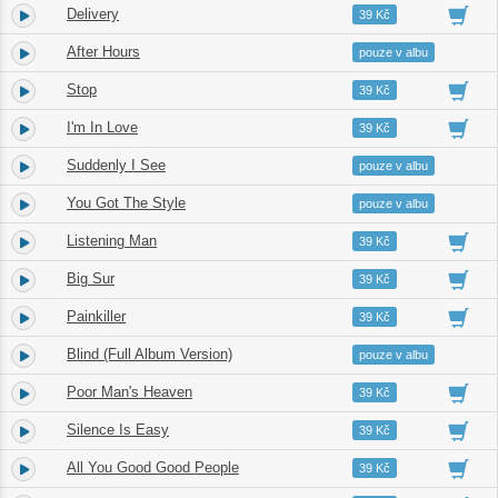
Delivery
4.
02:42
39 Kč
After Hours
5.
03:52
pouze v albu
Stop
6.
04:36
39 Kč
I'm In Love
7.
02:59
39 Kč
Suddenly I See
8.
03:22
pouze v albu
You Got The Style
9.
03:29
pouze v albu
Listening Man
10.
04:47
39 Kč
Big Sur
11.
03:07
39 Kč
Painkiller
12.
03:54
39 Kč
Blind (Full Album Version)
13.
06:16
pouze v albu
Poor Man's Heaven
14.
04:31
39 Kč
Silence Is Easy
15.
03:39
39 Kč
All You Good Good People
16.
06:02
39 Kč