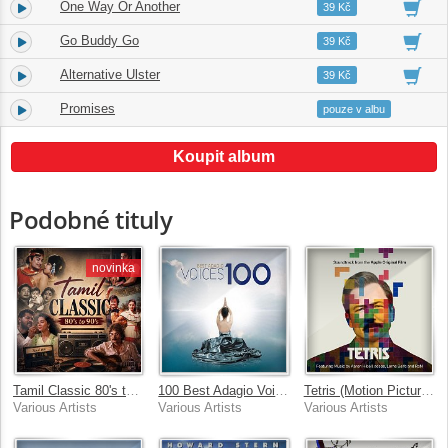
One Way Or Another
17.
03:31
39 Kč
Go Buddy Go
18.
03:57
39 Kč
Alternative Ulster
19.
02:44
39 Kč
Promises
20.
02:35
pouze v albu
Koupit album
Podobné tituly
novinka
Tamil Classic 80's to 90's
100 Best Adagio Voices
Tetris (Motion Picture Soundtrack)
Various Artists
Various Artists
Various Artists