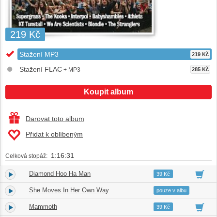
219 Kč
Stažení MP3
219 Kč
Stažení FLAC
+ MP3
285 Kč
Koupit album
Darovat toto album
Přidat k oblíbeným
1:16:31
Celková stopáž:
Diamond Hoo Ha Man
1.
03:28
39 Kč
She Moves In Her Own Way
2.
02:48
pouze v albu
Mammoth
3.
04:12
39 Kč