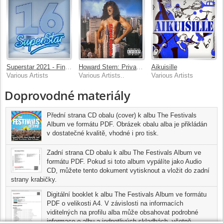
Superstar 2021 - Finále - Epizoda 16
Howard Stern: Private Parts (The Album) [Music from and Inspired By the Motion Picture]
Aikuisille
Various Artists
Various Artists..
Various Artists
Doprovodné materiály
Přední strana CD obalu (cover) k albu The Festivals
Album ve formátu PDF. Obrázek obalu alba je přikládán
v dostatečné kvalitě, vhodné i pro tisk.
Zadní strana CD obalu k albu The Festivals Album ve
formátu PDF. Pokud si toto album vypálíte jako Audio
CD, můžete tento dokument vytisknout a vložit do zadní
strany krabičky.
Digitální booklet k albu The Festivals Album ve formátu
PDF o velikosti A4. V závislosti na informacích
viditelných na profilu alba může obsahovat podrobné
informace o albu a jednotlivých skladbách, včetně