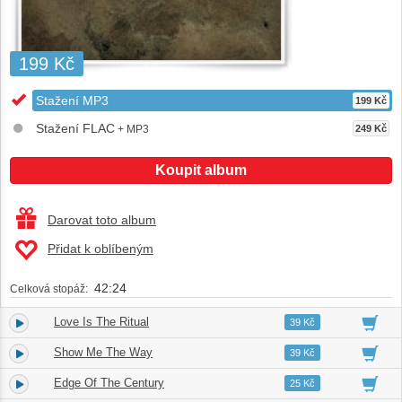
199 Kč
Stažení MP3
199 Kč
Stažení FLAC
+ MP3
249 Kč
Koupit album
Darovat toto album
Přidat k oblíbeným
42:24
Celková stopáž:
Love Is The Ritual
1.
03:46
39 Kč
Show Me The Way
2.
04:35
39 Kč
Edge Of The Century
3.
04:19
25 Kč