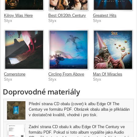
Kilroy Was Here
Best Of/20th Century
Greatest Hits
Styx
Styx
Styx
Cornerstone
Circling From Above
Man Of Miracles
Styx
Styx
Styx
Doprovodné materiály
Přední strana CD obalu (cover) k albu Edge Of The
Century ve formátu PDF. Obrázek obalu alba je přikládán
v dostatečné kvalitě, vhodné i pro tisk.
Zadní strana CD obalu k albu Edge Of The Century ve
formátu PDF. Pokud si toto album vypálíte jako Audio