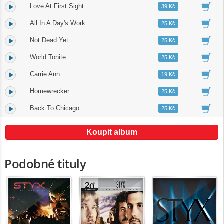
Love At First Sight
4.
04:33
39 Kč
All In A Day's Work
5.
04:10
25 Kč
Not Dead Yet
6.
03:32
25 Kč
World Tonite
7.
03:37
25 Kč
Carrie Ann
8.
04:25
19 Kč
Homewrecker
9.
05:11
25 Kč
Back To Chicago
10.
04:16
25 Kč
Koupit album
Podobné tituly